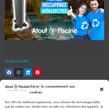
NOUS SUIVRE
NEWSLETTER
Gérer le consentement aux
cookies
Je veux recevoir toute l'actu
Pour offrir les meilleures expériences, nous utilisons des technologies telles
NOS SERVICES
que les cookies pour stocker et/ou accéder aux informations des appareils. Le