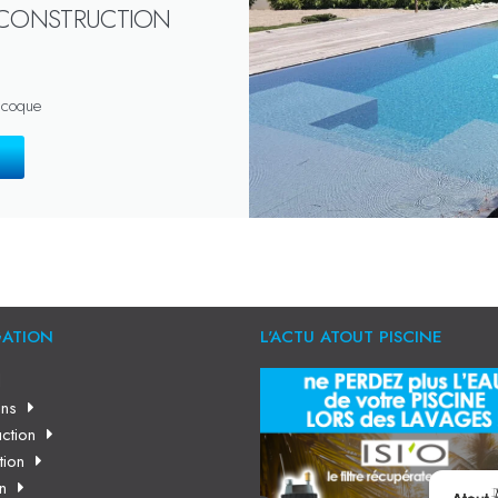
 CONSTRUCTION
 coque
GATION
L'ACTU ATOUT PISCINE
l
ns
ction
tion
en