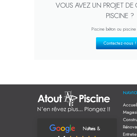
VOUS AVEZ UN PROJET DE
PISCINE ?
Piscine béton ou piscine
Contactez-nous !
NAVI
Accuei
Magasi
Constru
Rénova
Notes & Avis
Entreti