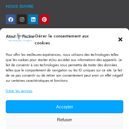
NOUS SUIVRE
NEWSLETTER
Gérer le consentement aux
cookies
Je veux recevoir toute l'actu
Pour offrir les meilleures expériences, nous utilisons des technologies telles
NOS SERVICES
que les cookies pour stocker et/ou accéder aux informations des appareils. Le
fait de consentir à ces technologies nous permettra de traiter des données
Construction de piscine béton à Narbonne
telles que le comportement de navigation ou les ID uniques sur ce site. Le fait
Piscine coque à Narbonne
de ne pas consentir ou de retirer son consentement peut avoir un effet négatif
Acheter SPA à Narbonne
sur certaines caractéristiques et fonctions.
Pisciniste Narbonne
Magasin de piscine Lézignan
Gérer les services
Mini piscine
Terrassement à Narbonne
Location machine avec chauffeur
Balai Fairlocks
Accepter
Refuser
Tous droits réservés ©
2024
Atout Piscine