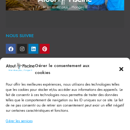
NOUS SUIVRE
NEWSLETTER
Gérer le consentement aux
cookies
Je veux recevoir toute l'actu
Pour offrir les meilleures expériences, nous utilisons des technologies telles
NOS SERVICES
que les cookies pour stocker et/ou accéder aux informations des appareils. Le
fait de consentir à ces technologies nous permettra de traiter des données
Construction de piscine béton à Narbonne
telles que le comportement de navigation ou les ID uniques sur ce site. Le fait
Piscine coque à Narbonne
de ne pas consentir ou de retirer son consentement peut avoir un effet négatif
Acheter SPA à Narbonne
sur certaines caractéristiques et fonctions.
Pisciniste Narbonne
Magasin de piscine Lézignan
Gérer les services
Mini piscine
Terrassement à Narbonne