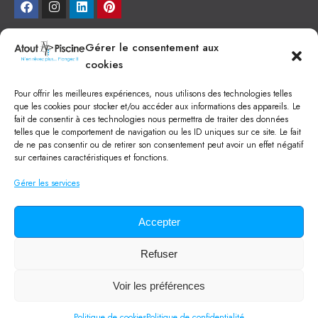
NEWSLETTER
Gérer le consentement aux
cookies
Je veux recevoir toute l'actu
Pour offrir les meilleures expériences, nous utilisons des technologies telles
NOS SERVICES
que les cookies pour stocker et/ou accéder aux informations des appareils. Le
fait de consentir à ces technologies nous permettra de traiter des données
Construction de piscine béton à Narbonne
telles que le comportement de navigation ou les ID uniques sur ce site. Le fait
Piscine coque à Narbonne
de ne pas consentir ou de retirer son consentement peut avoir un effet négatif
Acheter SPA à Narbonne
sur certaines caractéristiques et fonctions.
Pisciniste Narbonne
Magasin de piscine Lézignan
Gérer les services
Mini piscine
Terrassement à Narbonne
Location machine avec chauffeur
Balai Fairlocks
Accepter
Refuser
Tous droits réservés ©
2024
Atout Piscine
Qui sommes-nous ?
/
Mentions légales
/
Politique de confidentialité
/
Voir les préférences
CGV
/
Lexique de la piscine
Politique de cookies
Politique de confidentialité