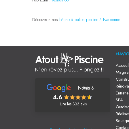
Découvrez nos
bâche à bulles piscine à Narbonne
NAVI
Accuei
Magasi
Constru
Rénova
Notes & Avis
Entreti
4.6
SPA
Lire les 333 avis
Outdo
Réalisa
Boutiq
Contac