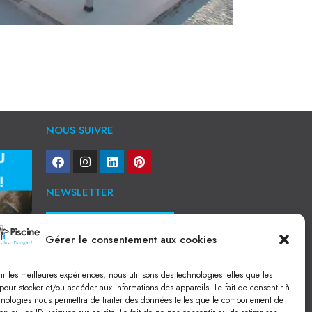
NOUS SUIVRE
NEWSLETTER
Je veux recevoir toute l'actu
Gérer le consentement aux cookies
NOS SERVICES
rir les meilleures expériences, nous utilisons des technologies telles que les
Construction de piscine béton à Narbonne
pour stocker et/ou accéder aux informations des appareils. Le fait de consentir à
Piscine coque à Narbonne
hnologies nous permettra de traiter des données telles que le comportement de
Acheter SPA à Narbonne