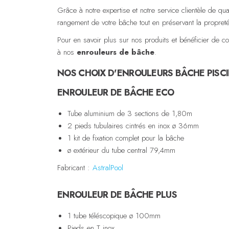
Grâce à notre expertise et notre service clientèle de qua
rangement de votre bâche tout en préservant la propret
Pour en savoir plus sur nos produits et bénéficier de co
à nos
enrouleurs de bâche
.
NOS CHOIX D'ENROULEURS BÂCHE PIS
ENROULEUR DE BÂCHE ECO
Tube aluminium de 3 sections de 1,80m
2 pieds tubulaires cintrés en inox ø 36mm
1 kit de fixation complet pour la bâche
ø extérieur du tube central 79,4mm
Fabricant :
AstralPool
ENROULEUR DE BÂCHE PLUS
1 tube téléscopique ø 100mm
Pieds en T inox