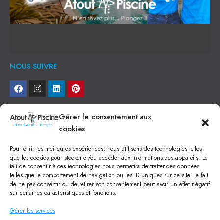
NOUS SUIVRE
NEWSLETTER
Gérer le consentement aux
cookies
Je veux recevoir toute l'actu
Pour offrir les meilleures expériences, nous utilisons des technologies telles
NOS SERVICES
que les cookies pour stocker et/ou accéder aux informations des appareils. Le
fait de consentir à ces technologies nous permettra de traiter des données
Construction de piscine béton à Narbonne
telles que le comportement de navigation ou les ID uniques sur ce site. Le fait
Piscine coque à Narbonne
de ne pas consentir ou de retirer son consentement peut avoir un effet négatif
Acheter SPA à Narbonne
sur certaines caractéristiques et fonctions.
Pisciniste Narbonne
Magasin de piscine Lézignan
Gérer les services
Mini piscine