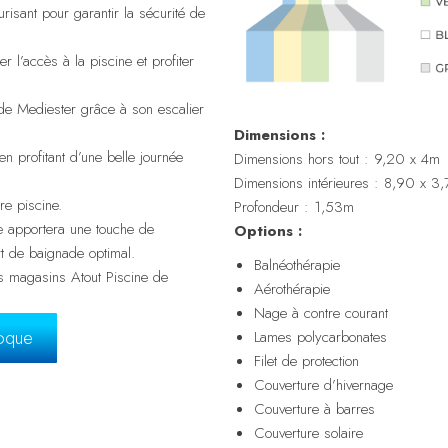
risant pour garantir la sécurité de
er l’accès à la piscine et profiter
 de Mediester grâce à son escalier
Dimensions :
 en profitant d’une belle journée
Dimensions hors tout : 9,20 x 4m
Dimensions intérieures : 8,90 x 3
re piscine.
Profondeur : 1,53m
le apportera une touche de
Options :
rt de baignade optimal.
Balnéothérapie
s magasins Atout Piscine de
Aérothérapie
Nage à contre courant
coque
Lames polycarbonates
Filet de protection
Couverture d’hivernage
Couverture à barres
Couverture solaire