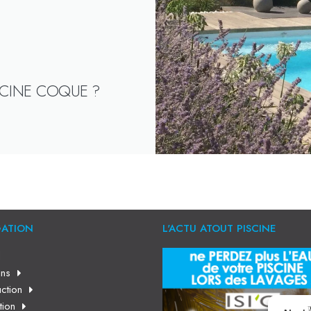
SCINE COQUE ?
GATION
L'ACTU ATOUT PISCINE
l
ns
ction
tion