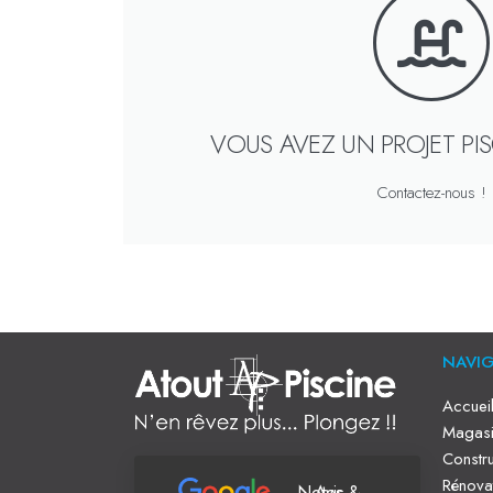
VOUS AVEZ UN PROJET PI
Contactez-nous !
NAVI
Accuei
Magasi
Constru
Rénova
Notes & Avis