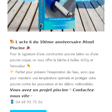
𝗟’𝗮𝗰𝘁𝗲 𝟲 𝗱𝘂 𝟭𝟬𝗲̀𝗺𝗲 𝗮𝗻𝗻𝗶𝘃𝗲𝗿𝘀𝗮𝗶𝗿𝗲 𝗔𝘁𝗼𝘂𝘁
𝗣𝗶𝘀𝗰𝗶𝗻𝗲
Pour la signature d’une construction piscine béton ou d’une
piscine coque, on vous offre la bâche à bulles 400µ et
l’enrouleur
Parfait pour prévenir l’évaporation de l’eau, ainsi que
pour maintenir une température optimale et protéger votre
piscine contre les poussières et les débris indésirables.
𝙑𝙤𝙪𝙨 𝙖𝙫𝙚𝙯 𝙪𝙣 𝙥𝙧𝙤𝙟𝙚𝙩 𝙥𝙞𝙨𝙘𝙞𝙣𝙚 ? 𝘾𝙤𝙣𝙩𝙖𝙘𝙩𝙚𝙯-
𝙣𝙤𝙪𝙨 𝙫𝙞𝙩𝙚 !
04 68 93 73 36