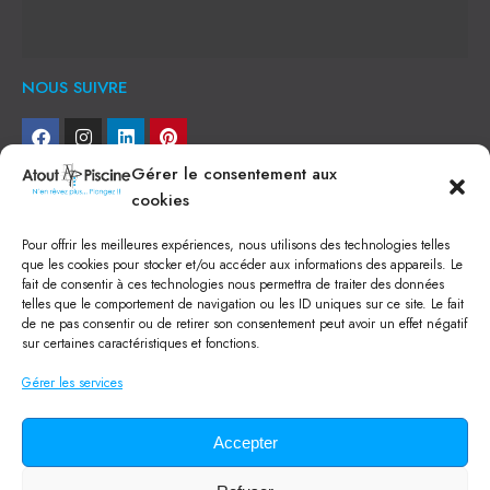
NOUS SUIVRE
Gérer le consentement aux
NEWSLETTER
cookies
Je veux recevoir toute l'actu
Pour offrir les meilleures expériences, nous utilisons des technologies telles
que les cookies pour stocker et/ou accéder aux informations des appareils. Le
fait de consentir à ces technologies nous permettra de traiter des données
NOS SERVICES
telles que le comportement de navigation ou les ID uniques sur ce site. Le fait
de ne pas consentir ou de retirer son consentement peut avoir un effet négatif
Construction de piscine béton à Narbonne
Piscine coque à Narbonne
sur certaines caractéristiques et fonctions.
Acheter SPA à Narbonne
Pisciniste Narbonne
Gérer les services
Magasin de piscine Lézignan
Mini piscine
Terrassement à Narbonne
Accepter
Location machine avec chauffeur
Balai Fairlocks