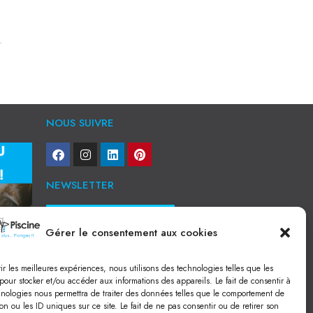
.
NOUS SUIVRE
NEWSLETTER
Je veux recevoir toute l'actu
Gérer le consentement aux cookies
NOS SERVICES
rir les meilleures expériences, nous utilisons des technologies telles que les
Construction de piscine béton à Narbonne
pour stocker et/ou accéder aux informations des appareils. Le fait de consentir à
Piscine coque à Narbonne
hnologies nous permettra de traiter des données telles que le comportement de
Acheter SPA à Narbonne
on ou les ID uniques sur ce site. Le fait de ne pas consentir ou de retirer son
Pisciniste Narbonne