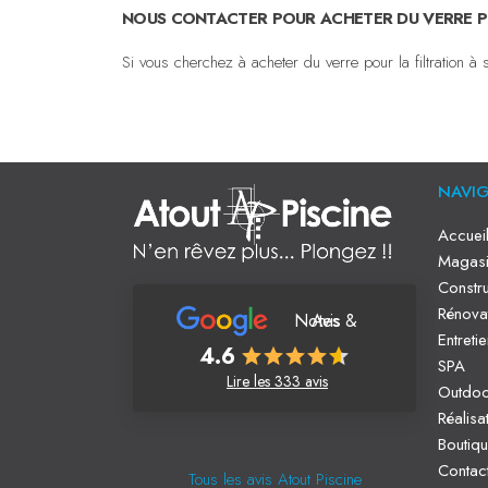
NOUS CONTACTER POUR ACHETER DU VERRE P
Si vous cherchez à acheter du verre pour la filtration 
NAVI
Accuei
Magasi
Constru
Rénova
Notes & Avis
Entreti
4.6
SPA
Lire les 333 avis
Outdo
Réalisa
Boutiq
Contac
Tous les avis Atout Piscine